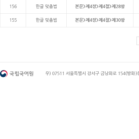
156
한글 맞춤법
본문>제4장>제4절>제28항
155
한글 맞춤법
본문>제4장>제4절>제30항
우) 07511 서울특별시 강서구 금낭화로 154(방화3동