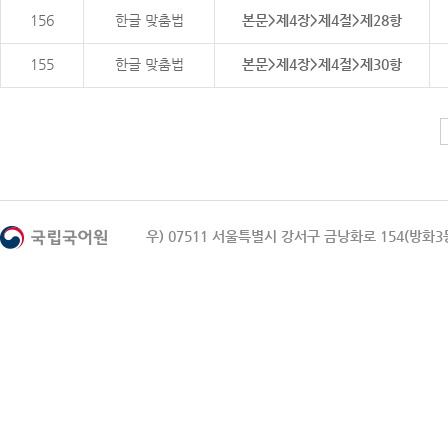
156
한글 맞춤법
본문>제4장>제4절>제28항
155
한글 맞춤법
본문>제4장>제4절>제30항
우) 07511 서울특별시 강서구 금낭화로 154(방화3동