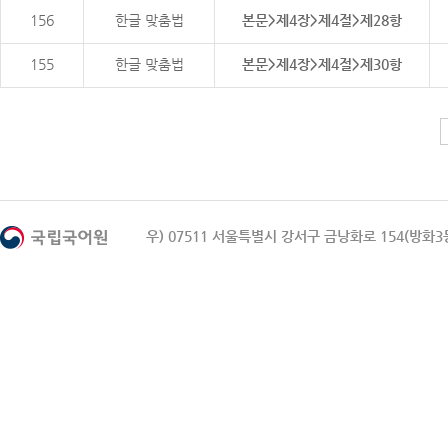
156
한글 맞춤법
본문>제4장>제4절>제28항
155
한글 맞춤법
본문>제4장>제4절>제30항
우) 07511 서울특별시 강서구 금낭화로 154(방화3동