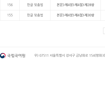
156
한글 맞춤법
본문>제4장>제4절>제28항
155
한글 맞춤법
본문>제4장>제4절>제30항
우) 07511 서울특별시 강서구 금낭화로 154(방화3동