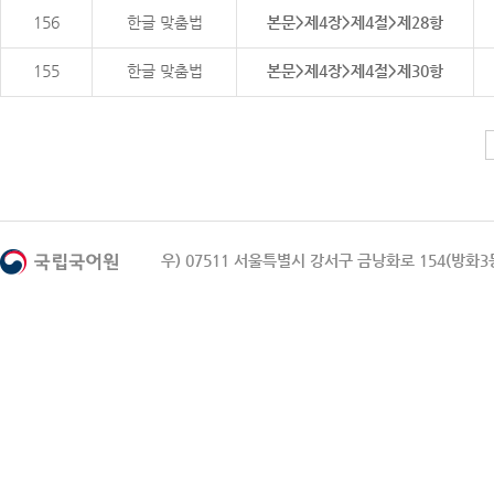
156
한글 맞춤법
본문>제4장>제4절>제28항
155
한글 맞춤법
본문>제4장>제4절>제30항
우) 07511 서울특별시 강서구 금낭화로 154(방화3동