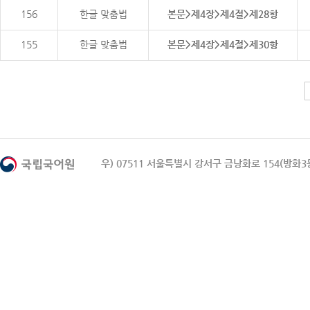
156
한글 맞춤법
본문>제4장>제4절>제28항
155
한글 맞춤법
본문>제4장>제4절>제30항
우) 07511 서울특별시 강서구 금낭화로 154(방화3동