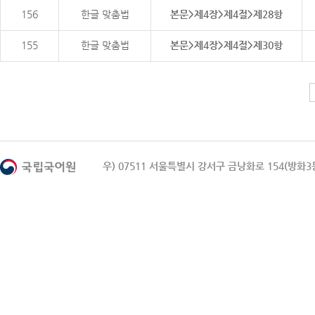
156
한글 맞춤법
본문>제4장>제4절>제28항
155
한글 맞춤법
본문>제4장>제4절>제30항
우) 07511 서울특별시 강서구 금낭화로 154(방화3동