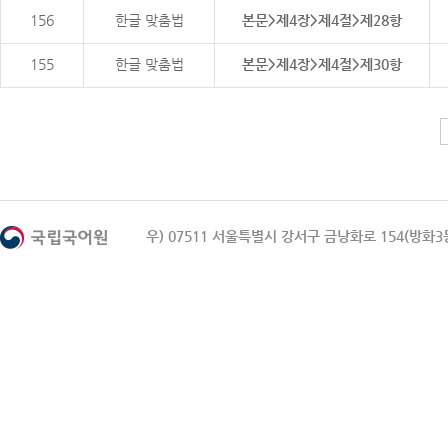
156
한글 맞춤법
본문>제4장>제4절>제28항
155
한글 맞춤법
본문>제4장>제4절>제30항
우) 07511 서울특별시 강서구 금낭화로 154(방화3동