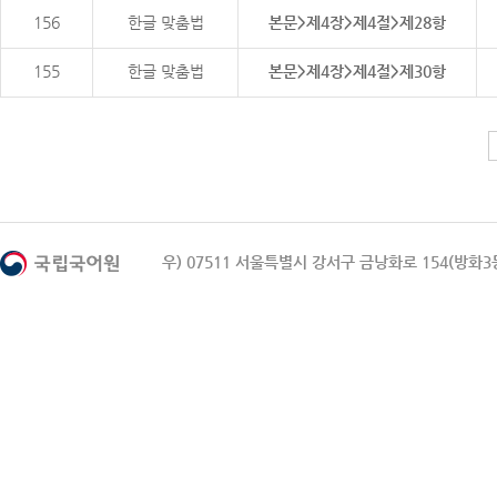
156
한글 맞춤법
본문>제4장>제4절>제28항
155
한글 맞춤법
본문>제4장>제4절>제30항
우) 07511 서울특별시 강서구 금낭화로 154(방화3동