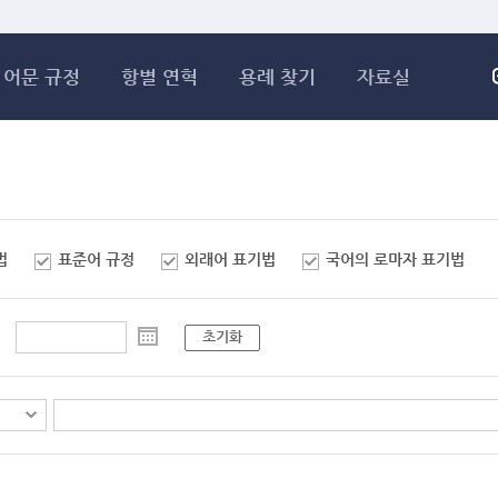
메인콘텐츠 바로가기
어문 규정
항별 연혁
용례 찾기
자료실
법
표준어 규정
외래어 표기법
국어의 로마자 표기법
초기화