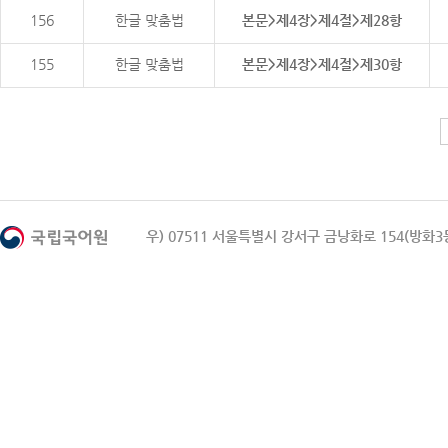
156
한글 맞춤법
본문>제4장>제4절>제28항
155
한글 맞춤법
본문>제4장>제4절>제30항
우) 07511 서울특별시 강서구 금낭화로 154(방화3동