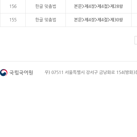
156
한글 맞춤법
본문>제4장>제4절>제28항
155
한글 맞춤법
본문>제4장>제4절>제30항
우) 07511 서울특별시 강서구 금낭화로 154(방화3동