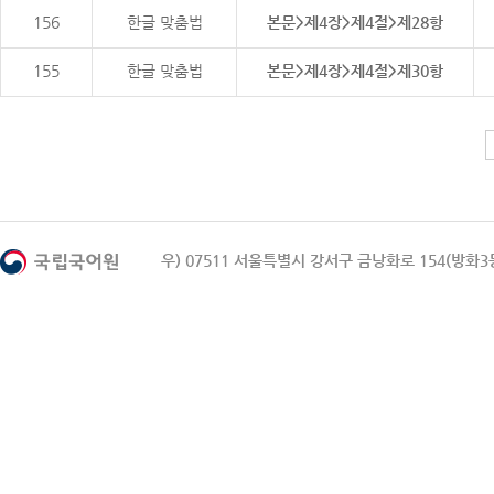
156
한글 맞춤법
본문>제4장>제4절>제28항
155
한글 맞춤법
본문>제4장>제4절>제30항
우) 07511 서울특별시 강서구 금낭화로 154(방화3동