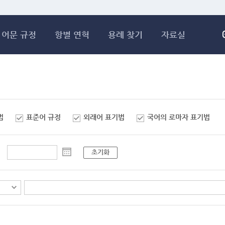
메인콘텐츠 바로가기
어문 규정
항별 연혁
용례 찾기
자료실
법
표준어 규정
외래어 표기법
국어의 로마자 표기법
초기화