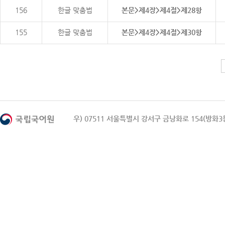
156
한글 맞춤법
본문>제4장>제4절>제28항
155
한글 맞춤법
본문>제4장>제4절>제30항
우) 07511 서울특별시 강서구 금낭화로 154(방화3동