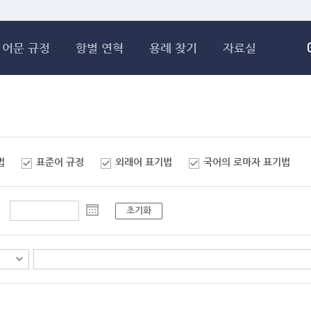
메인콘텐츠 바로가기
어문 규정
항별 연혁
용례 찾기
자료실
법
표준어 규정
외래어 표기법
국어의 로마자 표기법
초기화