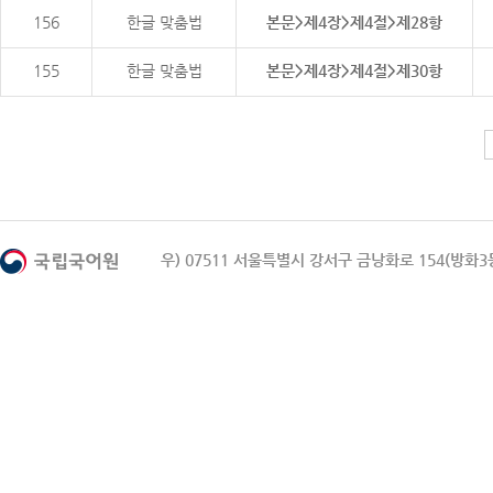
156
한글 맞춤법
본문>제4장>제4절>제28항
155
한글 맞춤법
본문>제4장>제4절>제30항
우) 07511 서울특별시 강서구 금낭화로 154(방화3동