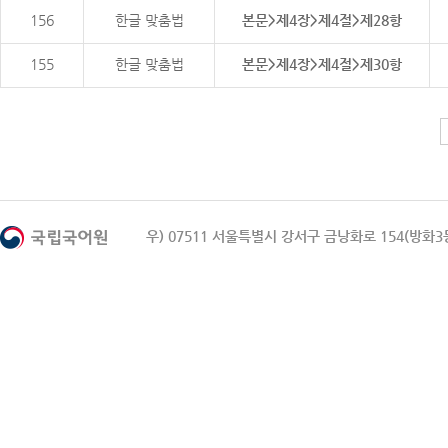
156
한글 맞춤법
본문>제4장>제4절>제28항
155
한글 맞춤법
본문>제4장>제4절>제30항
우) 07511 서울특별시 강서구 금낭화로 154(방화3동