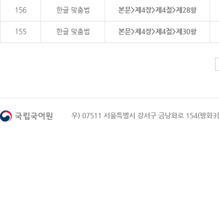
156
한글 맞춤법
본문>제4장>제4절>제28항
155
한글 맞춤법
본문>제4장>제4절>제30항
우) 07511 서울특별시 강서구 금낭화로 154(방화3동