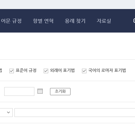
메인콘텐츠 바로가기
어문 규정
항별 연혁
용례 찾기
자료실
법
표준어 규정
외래어 표기법
국어의 로마자 표기법
초기화