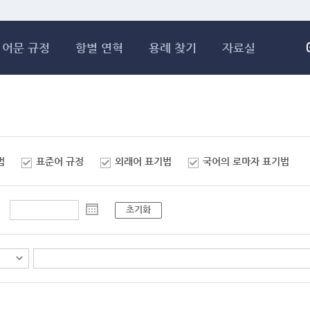
메인콘텐츠 바로가기
어문 규정
항별 연혁
용례 찾기
자료실
법
표준어 규정
외래어 표기법
국어의 로마자 표기법
초기화