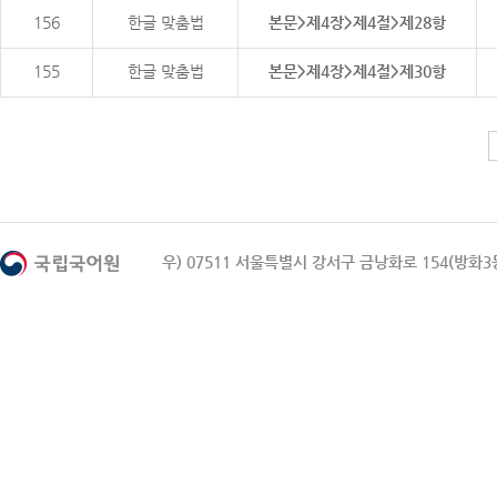
156
한글 맞춤법
본문>제4장>제4절>제28항
155
한글 맞춤법
본문>제4장>제4절>제30항
우) 07511 서울특별시 강서구 금낭화로 154(방화3동