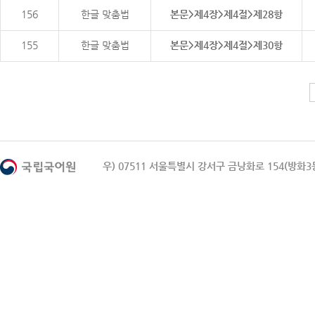
156
한글 맞춤법
본문>제4장>제4절>제28항
155
한글 맞춤법
본문>제4장>제4절>제30항
우) 07511 서울특별시 강서구 금낭화로 154(방화3동