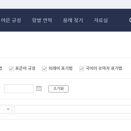
메인콘텐츠 바로가기
어문 규정
항별 연혁
용례 찾기
자료실
법
표준어 규정
외래어 표기법
국어의 로마자 표기법
초기화