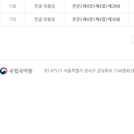
156
한글 맞춤법
본문>제4장>제4절>제28항
155
한글 맞춤법
본문>제4장>제4절>제30항
우) 07511 서울특별시 강서구 금낭화로 154(방화3동