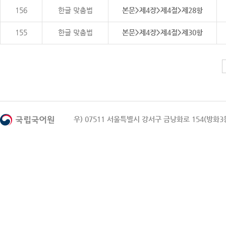
156
한글 맞춤법
본문>제4장>제4절>제28항
155
한글 맞춤법
본문>제4장>제4절>제30항
우) 07511 서울특별시 강서구 금낭화로 154(방화3동