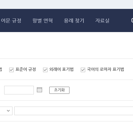
메인콘텐츠 바로가기
어문 규정
항별 연혁
용례 찾기
자료실
법
표준어 규정
외래어 표기법
국어의 로마자 표기법
초기화