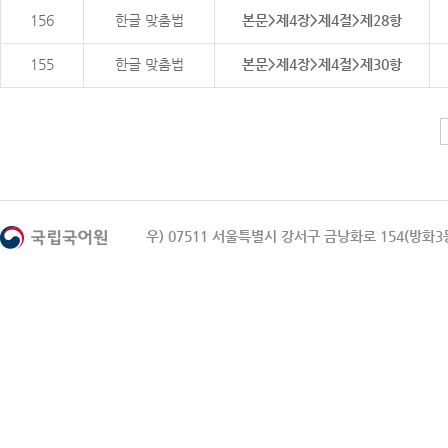
156
한글 맞춤법
본문>제4장>제4절>제28항
155
한글 맞춤법
본문>제4장>제4절>제30항
우) 07511 서울특별시 강서구 금낭화로 154(방화3동