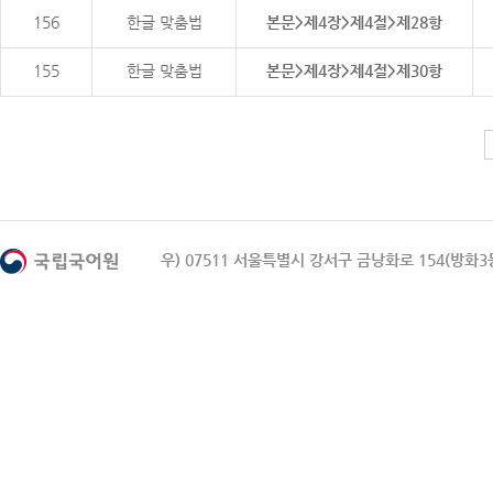
156
한글 맞춤법
본문>제4장>제4절>제28항
155
한글 맞춤법
본문>제4장>제4절>제30항
우) 07511 서울특별시 강서구 금낭화로 154(방화3동