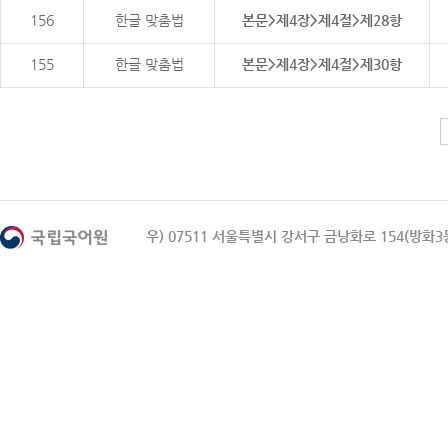
156
한글 맞춤법
본문>제4장>제4절>제28항
155
한글 맞춤법
본문>제4장>제4절>제30항
우) 07511 서울특별시 강서구 금낭화로 154(방화3동