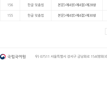
156
한글 맞춤법
본문>제4장>제4절>제28항
155
한글 맞춤법
본문>제4장>제4절>제30항
우) 07511 서울특별시 강서구 금낭화로 154(방화3동