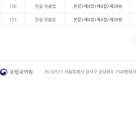
156
한글 맞춤법
본문>제4장>제4절>제28항
155
한글 맞춤법
본문>제4장>제4절>제30항
우) 07511 서울특별시 강서구 금낭화로 154(방화3동