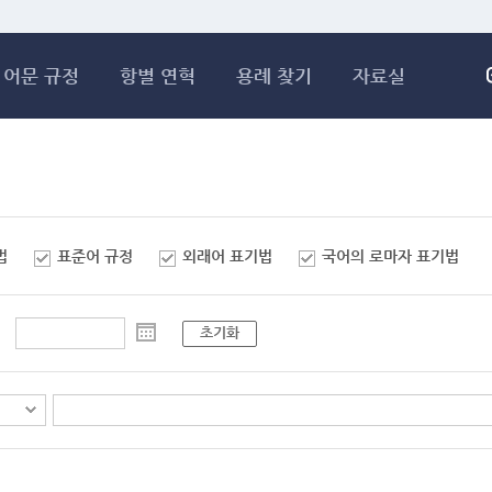
메인콘텐츠 바로가기
어문 규정
항별 연혁
용례 찾기
자료실
법
표준어 규정
외래어 표기법
국어의 로마자 표기법
초기화