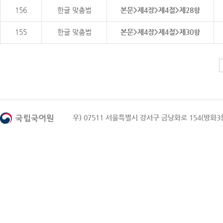
156
한글 맞춤법
본문>제4장>제4절>제28항
155
한글 맞춤법
본문>제4장>제4절>제30항
우) 07511 서울특별시 강서구 금낭화로 154(방화3동