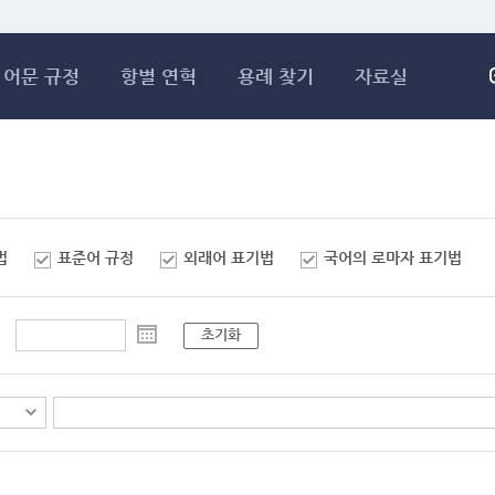
메인콘텐츠 바로가기
어문 규정
항별 연혁
용례 찾기
자료실
법
표준어 규정
외래어 표기법
국어의 로마자 표기법
초기화