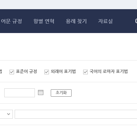
메인콘텐츠 바로가기
어문 규정
항별 연혁
용례 찾기
자료실
법
표준어 규정
외래어 표기법
국어의 로마자 표기법
초기화