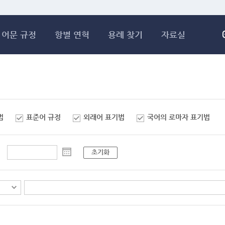
메인콘텐츠 바로가기
어문 규정
항별 연혁
용례 찾기
자료실
법
표준어 규정
외래어 표기법
국어의 로마자 표기법
초기화