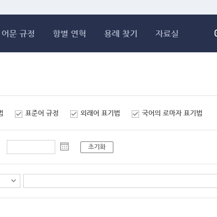
메인콘텐츠 바로가기
어문 규정
항별 연혁
용례 찾기
자료실
법
표준어 규정
외래어 표기법
국어의 로마자 표기법
초기화