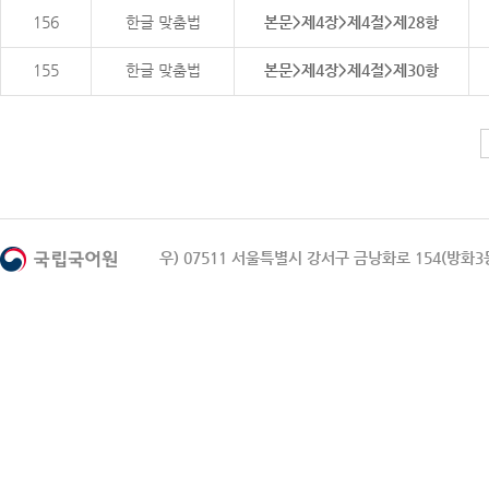
156
한글 맞춤법
본문>제4장>제4절>제28항
155
한글 맞춤법
본문>제4장>제4절>제30항
우) 07511 서울특별시 강서구 금낭화로 154(방화3동