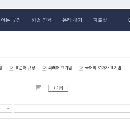
메인콘텐츠 바로가기
어문 규정
항별 연혁
용례 찾기
자료실
법
표준어 규정
외래어 표기법
국어의 로마자 표기법
초기화