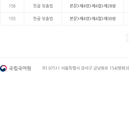
156
한글 맞춤법
본문>제4장>제4절>제28항
155
한글 맞춤법
본문>제4장>제4절>제30항
우) 07511 서울특별시 강서구 금낭화로 154(방화3동