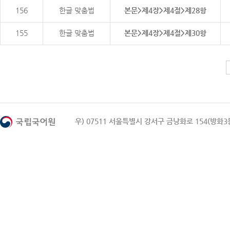
156
한글 맞춤법
본문>제4장>제4절>제28항
155
한글 맞춤법
본문>제4장>제4절>제30항
우) 07511 서울특별시 강서구 금낭화로 154(방화3동