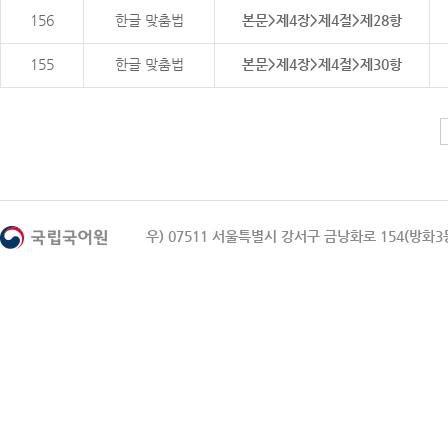
156
한글 맞춤법
본문>제4장>제4절>제28항
155
한글 맞춤법
본문>제4장>제4절>제30항
우) 07511 서울특별시 강서구 금낭화로 154(방화3동