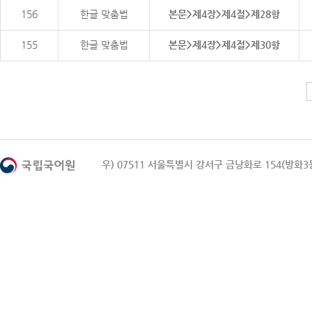
156
한글 맞춤법
본문>제4장>제4절>제28항
155
한글 맞춤법
본문>제4장>제4절>제30항
우) 07511 서울특별시 강서구 금낭화로 154(방화3동