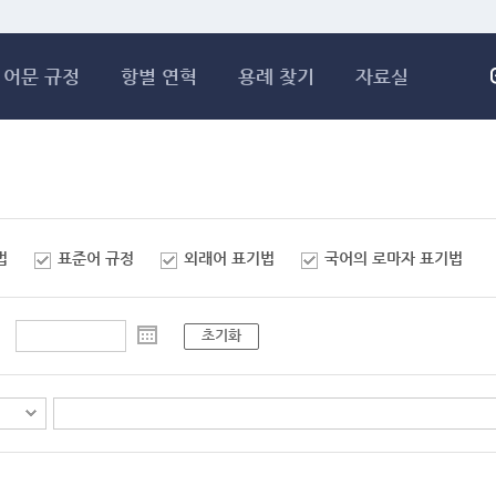
메인콘텐츠 바로가기
어문 규정
항별 연혁
용례 찾기
자료실
법
표준어 규정
외래어 표기법
국어의 로마자 표기법
초기화