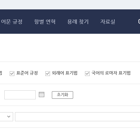
메인콘텐츠 바로가기
어문 규정
항별 연혁
용례 찾기
자료실
법
표준어 규정
외래어 표기법
국어의 로마자 표기법
초기화