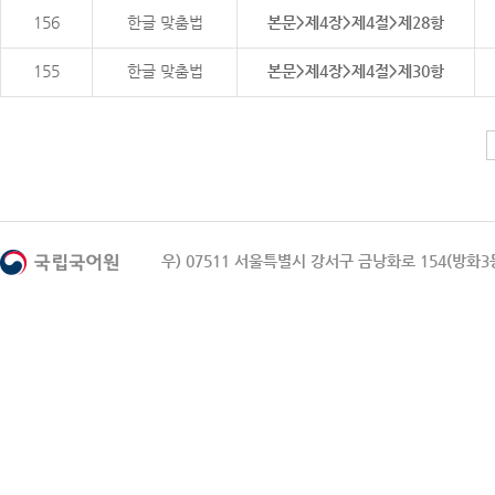
156
한글 맞춤법
본문>제4장>제4절>제28항
155
한글 맞춤법
본문>제4장>제4절>제30항
우) 07511 서울특별시 강서구 금낭화로 154(방화3동