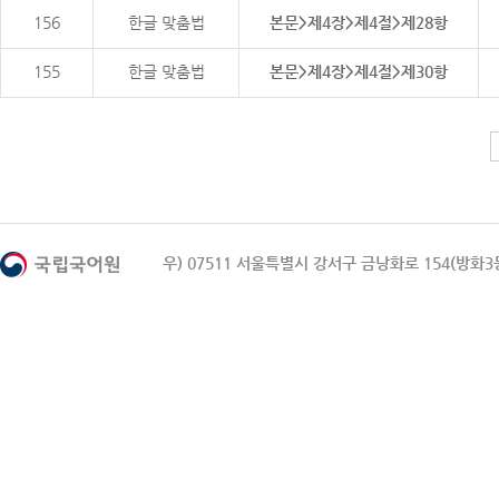
156
한글 맞춤법
본문>제4장>제4절>제28항
155
한글 맞춤법
본문>제4장>제4절>제30항
우) 07511 서울특별시 강서구 금낭화로 154(방화3동