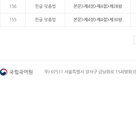
156
한글 맞춤법
본문>제4장>제4절>제28항
155
한글 맞춤법
본문>제4장>제4절>제30항
우) 07511 서울특별시 강서구 금낭화로 154(방화3동