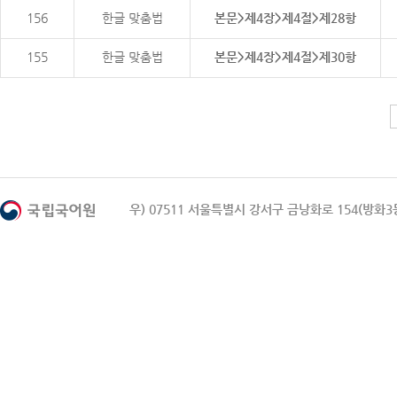
156
한글 맞춤법
본문>제4장>제4절>제28항
155
한글 맞춤법
본문>제4장>제4절>제30항
우) 07511 서울특별시 강서구 금낭화로 154(방화3동